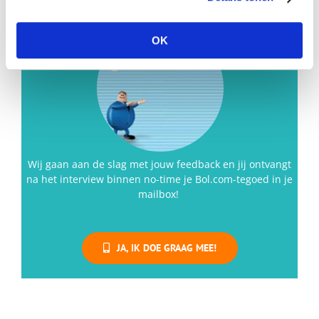
Veel shopplezier!
OK
Wij gaan aan de slag met jouw feedback en jij ontvangt
na het interview binnen no-time je Bol.com-tegoed in je
mailbox!
JA, IK DOE GRAAG MEE!