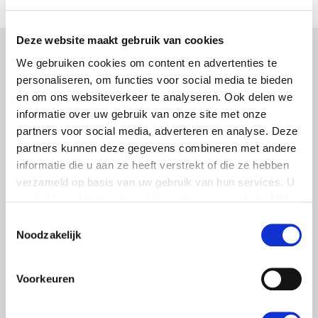
Deze website maakt gebruik van cookies
We gebruiken cookies om content en advertenties te
personaliseren, om functies voor social media te bieden
en om ons websiteverkeer te analyseren. Ook delen we
informatie over uw gebruik van onze site met onze
partners voor social media, adverteren en analyse. Deze
partners kunnen deze gegevens combineren met andere
informatie die u aan ze heeft verstrekt of die ze hebben
verzameld op basis van uw gebruik van hun services. U
gaat akkoord met onze cookies als u onze website blijft
gebruiken.
Toestemmingsselectie
Noodzakelijk
Webanalytics quickscan
Uit de verschillende vormen van onderzoek
Voorkeuren
en user testing stroomt de data binnen.